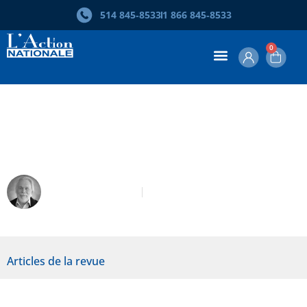
514 845‑8533
1 866 845‑8533
0
Récit d’une vie citoyenne dans
Ahuntsic
André Campeau
Janvier 2020
Articles de la revue