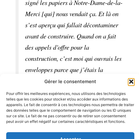
signé les papiers à Notre-Dame-de-la-
Merci [qui] nous vendait ça. Et là on
s’est aperçu qui fallait décontaminer
avant de construire. Quand on a fait
des appels d’offre pour la
construction, c’est moi qui ouvrais les
enveloppes parce que j’étais la
présidente. […] J’ai quitté [l’OBNL]
Gérer le consentement
quand la bâtisse est ouverte.
Pour offrir les meilleures expériences, nous utilisons des technologies
telles que les cookies pour stocker et/ou accéder aux informations des
appareils. Le fait de consentir à ces technologies nous permettra de traiter
L’Habitation Nicolas-Viel ouvre en 2007. On lui
des données telles que le comportement de navigation ou les ID uniques
sur ce site. Le fait de ne pas consentir ou de retirer son consentement
propose d’y habiter, mais elle ne tient pas à
peut avoir un effet négatif sur certaines caractéristiques et fonctions.
déménager. En 2017, on oublie de l’inviter à la