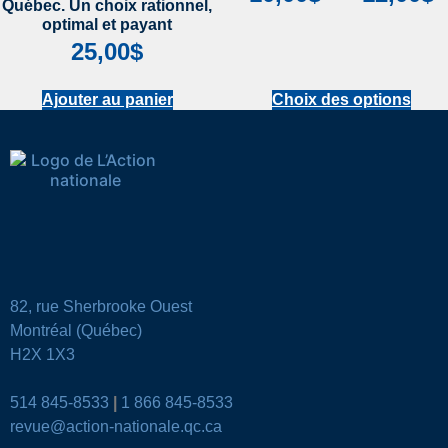
Québec. Un choix rationnel,
optimal et payant
25,00
$
Ajouter au panier
Choix des options
82, rue Sherbrooke Ouest
Montréal (Québec)
H2X 1X3
514 845-8533
|
1 866 845-8533
revue@action-nationale.qc.ca