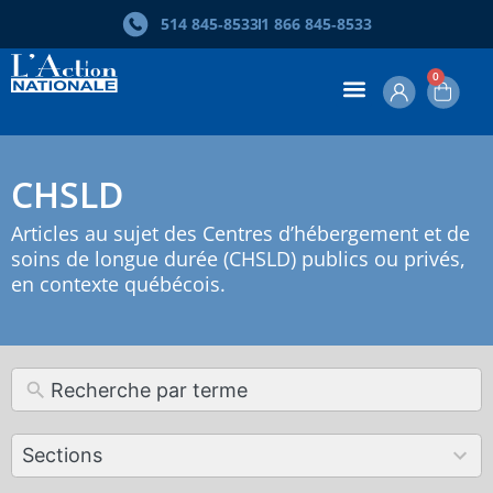
514 845‑8533
1 866 845‑8533
0
CHSLD
Articles au sujet des Centres d’hébergement et de
soins de longue durée (CHSLD) publics ou privés,
en contexte québécois.
12
Sections
results
available