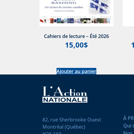
Cahiers de lecture – Été 2026
15,00
$
Ajouter au panier
À P
82, rue Sherbrooke Ouest
Qui
Montréal (Québec)
Nos 