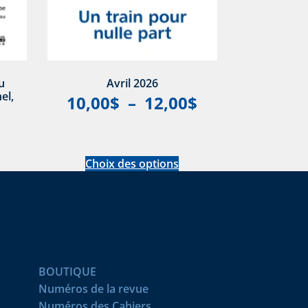
u
Avril 2026
el,
10,00
$
–
12,00
$
Choix des options
BOUTIQUE
Numéros de la revue
Numéros des Cahiers