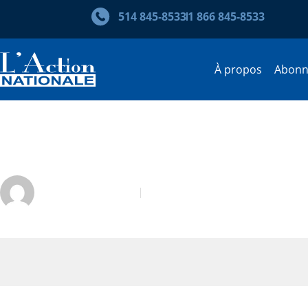
514 845‑8533
1 866 845‑8533
À propos
Abon
Tania Longpré. Péril scolaire
Mathieu Pelletier
Avril 2015