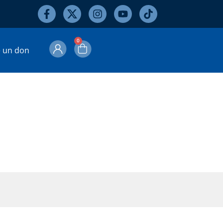
0
e un don