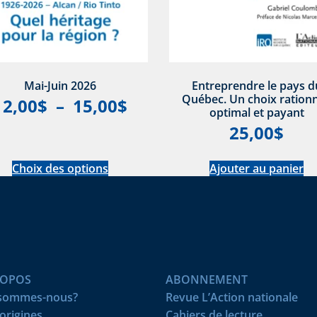
Mai-Juin 2026
Entreprendre le pays d
Québec. Un choix rationn
12,00
$
–
15,00
$
optimal et payant
25,00
$
Choix des options
Ajouter au panier
ROPOS
ABONNEMENT
 sommes-nous?
Revue L’Action nationale
origines
Cahiers de lecture