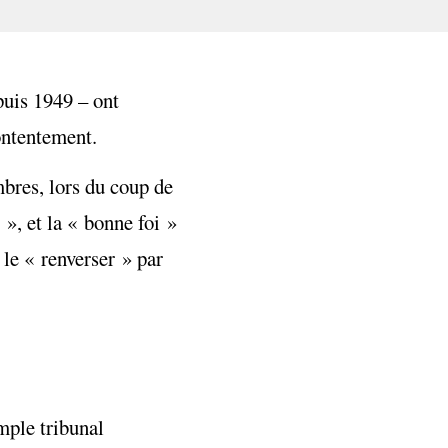
puis 1949 – ont
ontentement.
mbres, lors du coup de
 », et la « bonne foi »
 le « renverser » par
mple tribunal