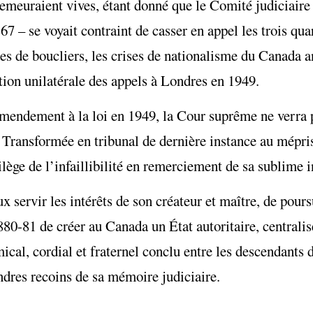
 demeuraient vives, étant donné que le Comité judiciaire
867 – se voyait contraint de casser en appel les trois qu
ées de boucliers, les crises de nationalisme du Canada a
ition unilatérale des appels à Londres en 1949.
amendement à la loi en 1949, la Cour suprême ne verra 
. Transformée en tribunal de dernière instance au mépri
vilège de l’infaillibilité en remerciement de sa sublime
x servir les intérêts de son créateur et maître, de pour
80-81 de créer au Canada un État autoritaire, centrali
ical, cordial et fraternel conclu entre les descendants 
dres recoins de sa mémoire judiciaire.