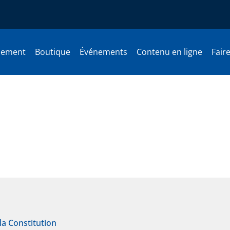
nement
Boutique
Événements
Contenu en ligne
Fair
i se mêle de politique
la Constitution