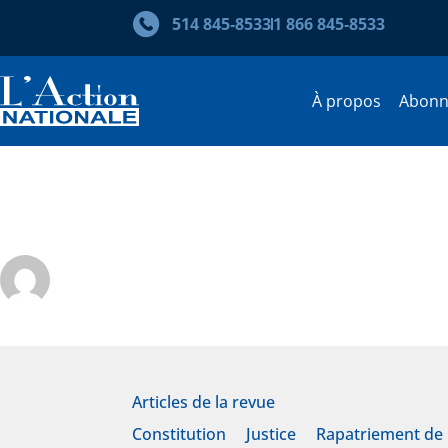
514 845‑8533
1 866 845‑8533
À propos
Abon
Un tribunal qui légifère et qu
Christian Néron
Articles de la revue
Constitution
Justice
Rapatriement de 