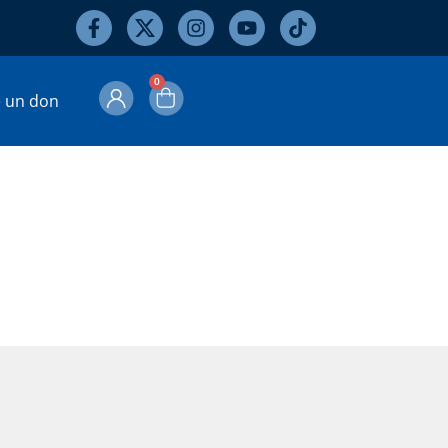
0
e un don