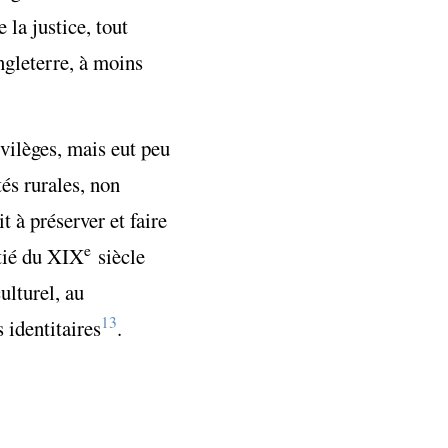
 la justice, tout
ngleterre, à moins
ivilèges, mais eut peu
és rurales, non
 à préserver et faire
e
itié du XIX
siècle
ulturel, au
13
 identitaires
.