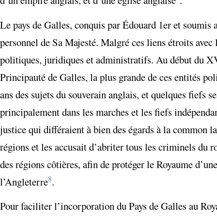
d’un empire anglais, et d’une église anglaise
.
Le pays de Galles, conquis par Édouard 1
er
et soumis a
personnel de Sa Majesté. Malgré ces liens étroits avec 
politiques, juridiques et administratifs. Au début du X
Principauté de Galles, la plus grande de ces entités pol
ans des sujets du souverain anglais, et quelques fiefs 
principalement dans les marches et les fiefs indépenda
justice qui différaient à bien des égards à la
common l
régions et les accusait d’abriter tous les criminels du 
des régions côtières, afin de protéger le Royaume d’un
8
l’Angleterre
.
Pour faciliter l’incorporation du Pays de Galles au Ro