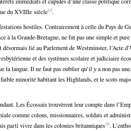
intérêts immédiats et cupides d’une classe politique co
15
ique du XVIII
e
siècle
.
tations hostiles. Contrairement à celle du Pays de Gal
nce à la Grande-Bretagne, ne fut pas une simple et pure
ût désormais lié au Parlement de Westminster, l’Acte d
resbytérienne et des systèmes scolaire et judiciaire écos
e la langue. Il ne faut pas oublier qu’il y a non pas un
 faible minorité habitant les
Highlands
, et le scots majo
endant. Les Écossais trouvèrent leur compte dans l’Emp
niale comme colons, missionnaires, soldats et administ
16
is parti vivre dans les colonies britanniques
. L’enth