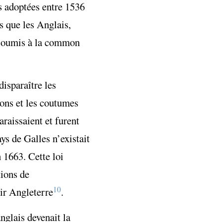
es adoptées entre 1536
s que les Anglais,
 soumis à la
common
disparaître les
tions et les coutumes
araissaient et furent
s de Galles n’existait
 1663. Cette loi
tions de
10
oir Angleterre
.
nglais devenait la