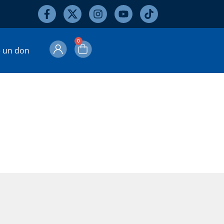
0
e un don