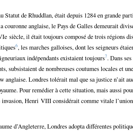
u Statut de Rhuddlan, était depuis 1284 en grande parti
la couronne anglaise, le Pays de Galles demeurait divisé
VI
e
siècle, il était toujours composé de trois régions dis
6
itiques
, les marches galloises, dont les seigneurs étaie
7
seigneuriaux indépendants existaient toujours
. Dans ses 
nts, subsistaient de nombreuses coutumes locales et une
aw
anglaise. Londres tolérait mal que sa justice n’ait au
royaume. Pour remédier à cette situation, mais aussi pou
e invasion, Henri VIII considérait comme vitale l’union
yaume d’Angleterre, Londres adopta différentes politiqu