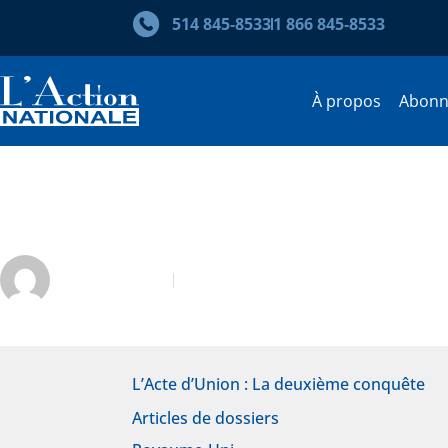
514 845‑8533
1 866 845‑8533
À propos
Abon
Vers un Royaume-Désuni?
André Poulin
Septembre-Octobre 2015
L’Acte d’Union : La deuxième conquête
Articles de dossiers