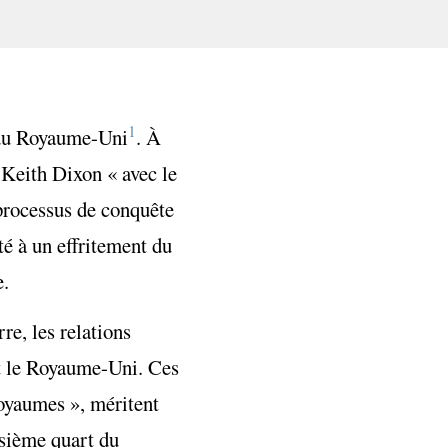
1
 du Royaume-Uni
. À
e Keith Dixon «
avec le
 processus de conquête
té à un effritement du
e.
re, les relations
ant le Royaume-Uni. Ces
 royaumes », méritent
isième quart du