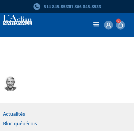
514 845‑8533
1 866 845‑8533
0
Vote stratégique ou vote
authentique?
Denis Monière
Actualités
Bloc québécois