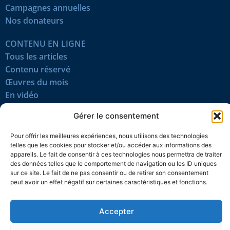
Campagnes annuelles
Nos donateurs
CONTENU EN LIGNE
Tous les articles
Contenu réservé
Œuvres du mois
En vidéo
Gérer le consentement
SUIVEZ-NOUS
Pour offrir les meilleures expériences, nous utilisons des technologies
telles que les cookies pour stocker et/ou accéder aux informations des
appareils. Le fait de consentir à ces technologies nous permettra de traiter
des données telles que le comportement de navigation ou les ID uniques
sur ce site. Le fait de ne pas consentir ou de retirer son consentement
peut avoir un effet négatif sur certaines caractéristiques et fonctions.
Confidentialité
Témoins
Mentions légales
Plan du site
Accepter
© 2026 L’Action nationale