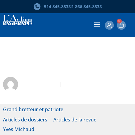
514 845‑8533
1 866 845‑8533
0
Yves Michaud. Des origines
modestes
Céline St-Pierre
Avril-Mai 2024
Grand bretteur et patriote
Articles de dossiers
Articles de la revue
Yves Michaud