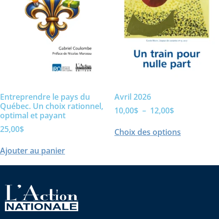
Entreprendre le pays du
Avril 2026
Québec. Un choix rationnel,
10,00
$
–
12,00
$
optimal et payant
25,00
$
Choix des options
Ajouter au panier