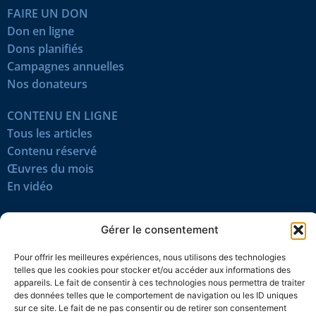
FAIRE UN DON
Don en ligne
Dons planifiés
Campagnes annuelles
Nos donateurs
CONTENU EN LIGNE
Tous les articles
Contenu réservé
Œuvres du mois
En vidéo
SUIVEZ-NOUS
Gérer le consentement
Pour offrir les meilleures expériences, nous utilisons des technologies
telles que les cookies pour stocker et/ou accéder aux informations des
appareils. Le fait de consentir à ces technologies nous permettra de traiter
des données telles que le comportement de navigation ou les ID uniques
sur ce site. Le fait de ne pas consentir ou de retirer son consentement
Confidentialité
Témoins
Mentions légales
Plan du site