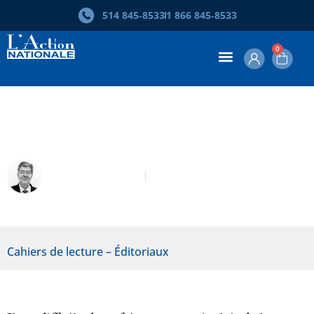
514 845‑8533
1 866 845‑8533
0
Été 2023 – Fleurir les déserts
Robert Laplante
Été 2023
Cahiers de lecture – Éditoriaux