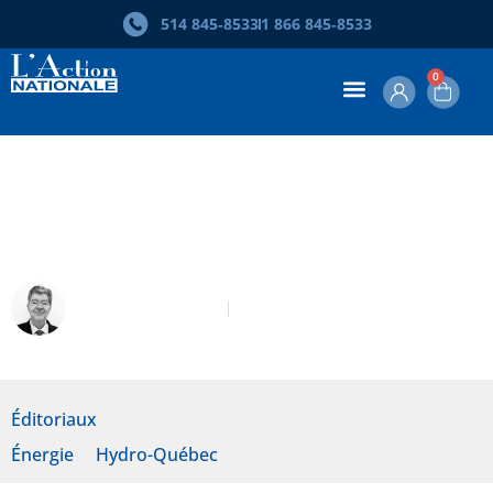
514 845‑8533
1 866 845‑8533
0
Éditorial – Détournement,
dépendance et dépossession
Robert Laplante
Octobre 2024
Éditoriaux
Énergie
Hydro-Québec