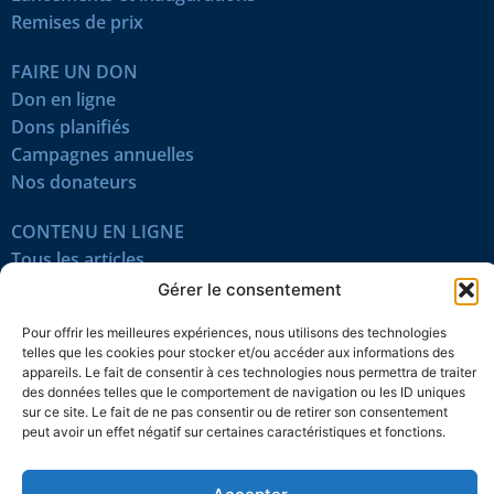
Remises de prix
FAIRE UN DON
Don en ligne
Dons planifiés
Campagnes annuelles
Nos donateurs
CONTENU EN LIGNE
Tous les articles
Contenu réservé
Gérer le consentement
Œuvres du mois
Pour offrir les meilleures expériences, nous utilisons des technologies
En vidéo
telles que les cookies pour stocker et/ou accéder aux informations des
appareils. Le fait de consentir à ces technologies nous permettra de traiter
des données telles que le comportement de navigation ou les ID uniques
SUIVEZ-NOUS
sur ce site. Le fait de ne pas consentir ou de retirer son consentement
peut avoir un effet négatif sur certaines caractéristiques et fonctions.