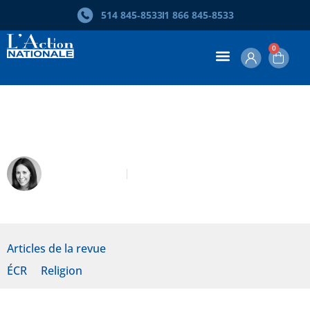
514 845‑8533
1 866 845‑8533
0
Faut-il abolir ÉCR?
Joëlle Quérin
Février 2020
Articles de la revue
ÉCR
Religion