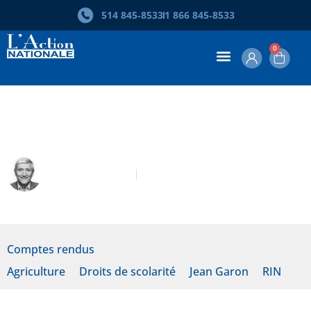
514 845‑8533
1 866 845‑8533
0
Jean Garon. Pour tout vous dire
Denis Monière
Mai 2013
Comptes rendus
Agriculture
Droits de scolarité
Jean Garon
RIN