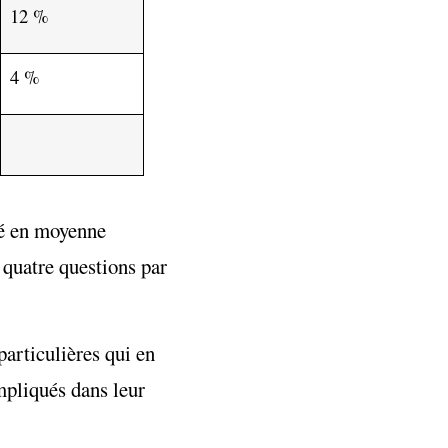
12 %
4 %
sé en moyenne
 quatre questions par
particulières qui en
impliqués dans leur