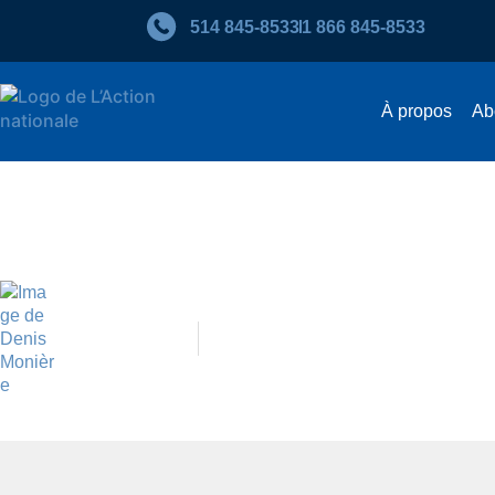
514 845‑8533
1 866 845‑8533
À propos
Ab
L’art de la question
Denis Monière
Avril 2015