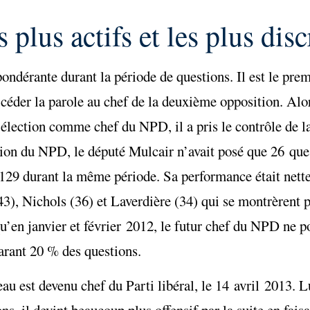
plus actifs et les plus disc
ondérante durant la période de questions. Il est le premi
de céder la parole au chef de la deuxième opposition. A
 élection comme chef du NPD, il a pris le contrôle de l
tion du NPD, le député Mulcair n’avait posé que 26 ques
129 durant la même période. Sa performance était nette
3), Nichols (36) et Laverdière (34) qui se montrèrent pl
’en janvier et février 2012, le futur chef du NPD ne p
parant 20 % des questions.
 est devenu chef du Parti libéral, le 14 avril 2013. Lu
ns, il devint beaucoup plus offensif par la suite en fais