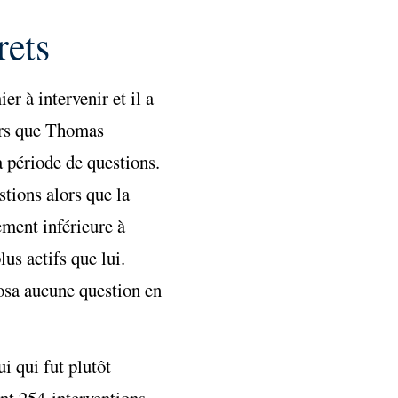
rets
er à intervenir et il a
lors que Thomas
a période de questions.
tions alors que la
ment inférieure à
us actifs que lui.
osa aucune question en
i qui fut plutôt
ant 254 interventions