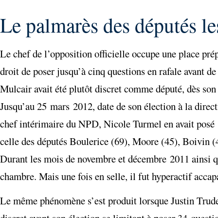
Le palmarès des députés les 
Le chef de l’opposition officielle occupe une place prép
droit de poser jusqu’à cinq questions en rafale avant 
Mulcair avait été plutôt discret comme député, dès son
Jusqu’au 25 mars 2012, date de son élection à la direc
chef intérimaire du NPD, Nicole Turmel en avait posé 
celle des députés Boulerice (69), Moore (45), Boivin (4
Durant les mois de novembre et décembre 2011 ainsi qu
chambre. Mais une fois en selle, il fut hyperactif acca
Le même phénomène s’est produit lorsque Justin Trudeau
discret avant son élection se limitant à poser 34 questio