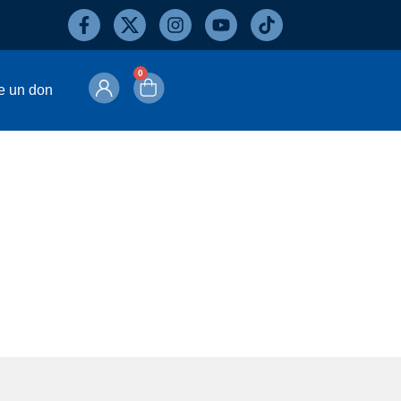
0
e un don