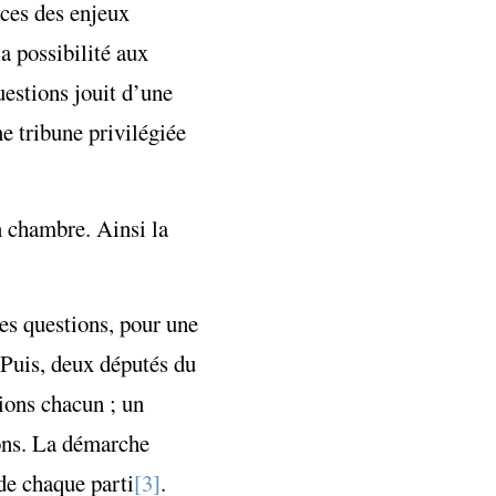
ices des enjeux
la possibilité aux
questions jouit d’une
ne tribune privilégiée
en chambre. Ainsi la
des questions, pour une
 Puis, deux députés du
ions chacun ; un
ions. La démarche
de chaque parti
[3]
.