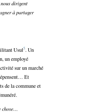
 nous dirigent
gagner à partager
5
ilitant Usul
. Un
oin, un employé
activité sur un marché
s dépensent… Et
erts de la commune et
rémunéré.
ue chose…