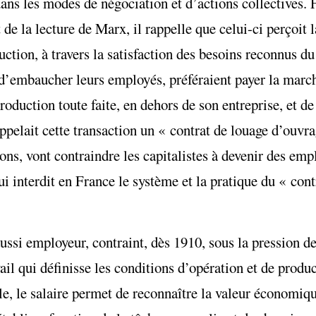
ans les modes de négociation et d’actions collectives. Fr
nt de la lecture de Marx, il rappelle que celui-ci perçoit
ction, à travers la satisfaction des besoins reconnus du t
u d’embaucher leurs employés, préféraient payer la marc
oduction toute faite, en dehors de son entreprise, et de
 appelait cette transaction un « contrat de louage d’ouvr
ons, vont contraindre les capitalistes à devenir des empl
ui interdit en France le système et la pratique du « cont
ussi employeur, contraint, dès 1910, sous la pression de
vail qui définisse les conditions d’opération et de produc
ale, le salaire permet de reconnaître la valeur économiq