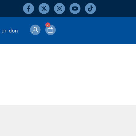
0
e un don