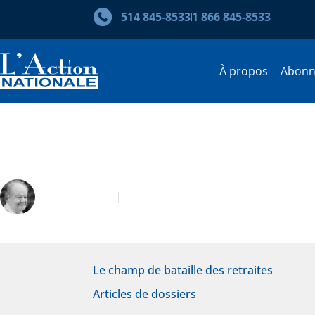
514 845‑8533
1 866 845‑8533
À propos
Abon
L’enjeu des retraites, ici et ai
Jean Carette
Avril-Mai 2023
Le champ de bataille des retraites
Articles de dossiers