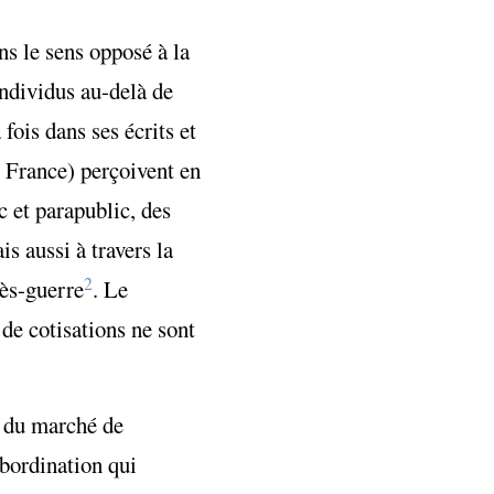
s le sens opposé à la
individus au-delà de
fois dans ses écrits et
en France) perçoivent en
c et parapublic, des
s aussi à travers la
2
ès-guerre
. Le
 de cotisations ne sont
us du marché de
ubordination qui