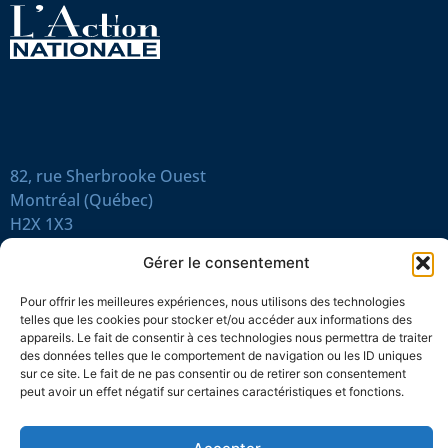
82, rue Sherbrooke Ouest
Montréal (Québec)
H2X 1X3
Gérer le consentement
514 845-8533
|
1 866 845-8533
revue@action-nationale.qc.ca
Pour offrir les meilleures expériences, nous utilisons des technologies
telles que les cookies pour stocker et/ou accéder aux informations des
appareils. Le fait de consentir à ces technologies nous permettra de traiter
des données telles que le comportement de navigation ou les ID uniques
À PROPOS
sur ce site. Le fait de ne pas consentir ou de retirer son consentement
Qui sommes-nous?
peut avoir un effet négatif sur certaines caractéristiques et fonctions.
Nos origines
La Ligue d’action nationale