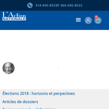
514 845‑8533
1 866 845‑8533
0
La CAQ peut-elle se permettre de
faire fausse route?
Luc-Normand Tellier
Novembre-Décembre 2018
Élections 2018 : horizons et perpectives
Articles de dossiers