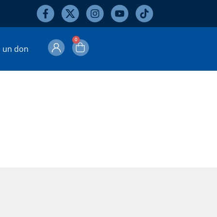
0
e un don