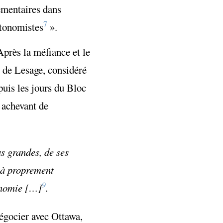
émentaires dans
7
utonomistes
».
Après la méfiance et le
 de Lesage, considéré
uis les jours du Bloc
 achevant de
us grandes, de ses
e à proprement
9
tonomie […]
.
négocier avec Ottawa,