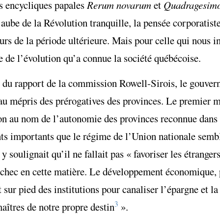
es encycliques papales
Rerum novarum
et
Quadragesim
ube de la Révolution tranquille, la pensée corporatiste
rs de la période ultérieure. Mais pour celle qui nous in
e de l’évolution qu’a connue la société québécoise.
 du rapport de la commission Rowell-Sirois, le gouver
 au mépris des prérogatives des provinces. Le premier m
tion au nom de l’autonomie des provinces reconnue dans 
s importants que le régime de l’Union nationale sembl
 y soulignait qu’il ne fallait pas « favoriser les étrange
hec en cette matière. Le développement économique, p
ur pied des institutions pour canaliser l’épargne et la 
3
aîtres de notre propre destin
».