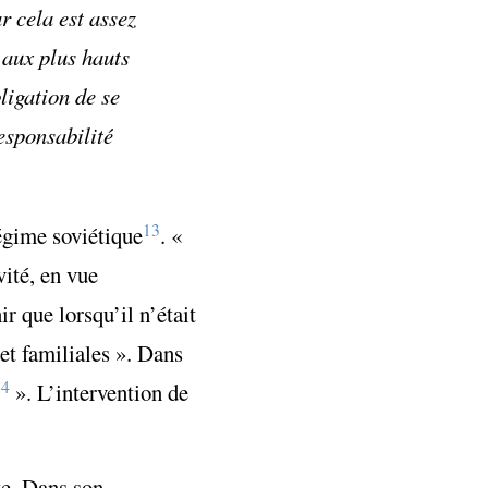
r cela est assez
 aux plus hauts
ligation de se
esponsabilité
13
égime soviétique
. «
vité, en vue
r que lorsqu’il n’était
 et familiales ». Dans
14
». L’intervention de
te. Dans son