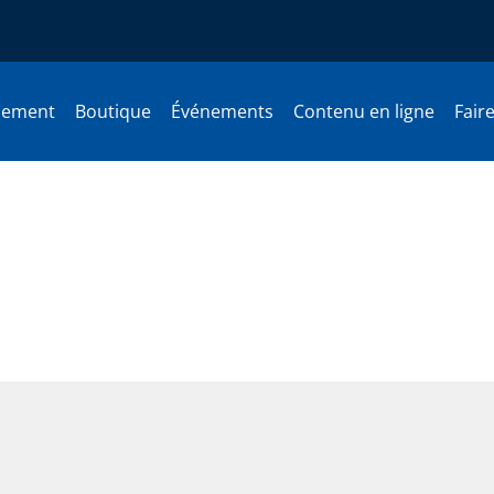
nement
Boutique
Événements
Contenu en ligne
Fair
 tranquille