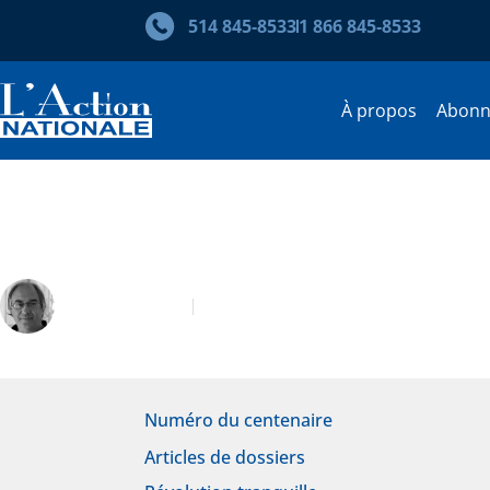
514 845‑8533
1 866 845‑8533
À propos
Abon
Les libéraux de la Révolution
Michel Roche
Janvier-Février 2017
Numéro du centenaire
Articles de dossiers