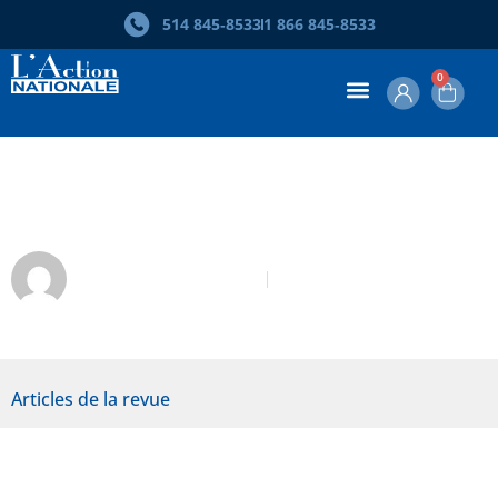
514 845‑8533
1 866 845‑8533
0
Les tomates de la honte
Marie-Claude Delisle
Novembre 2016
Articles de la revue