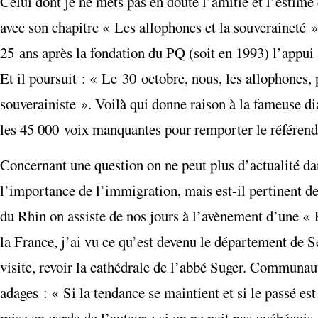
Celui dont je ne mets pas en doute l’amitié et l’estime q
avec son chapitre « Les allophones et la souveraineté » s
25 ans après la fondation du PQ (soit en 1993) l’appu
Et il poursuit : « Le 30 octobre, nous, les allophones, 
souverainiste ». Voilà qui donne raison à la fameuse d
les 45 000 voix manquantes pour remporter le référen
Concernant une question on ne peut plus d’actualité da
l’importance de l’immigration, mais est-il pertinent d
du Rhin on assiste de nos jours à l’avènement d’une « 
la France, j’ai vu ce qu’est devenu le département de S
visite, revoir la cathédrale de l’abbé Suger. Communau
adages : « Si la tendance se maintient et si le passé es
mise en garde de l’auteur : si on ne nait pas québécois, 