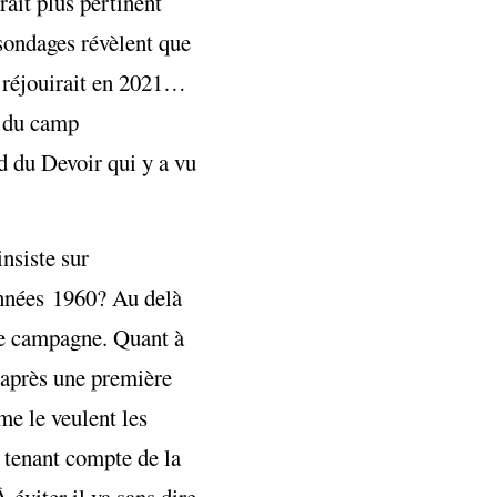
rait plus pertinent
 sondages révèlent que
s réjouirait en 2021…
te du camp
d du Devoir qui y a vu
nsiste sur
années 1960? Au delà
ire campagne. Quant à
s après une première
me le veulent les
n tenant compte de la
 éviter il va sans dire.