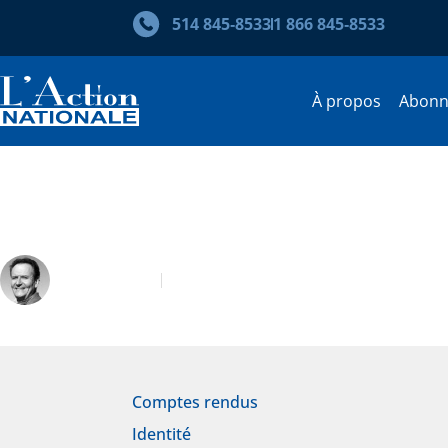
514 845‑8533
1 866 845‑8533
À propos
Abon
Marco Micone. On ne naît pas
André Joyal
Septembre 2021
Comptes rendus
Identité