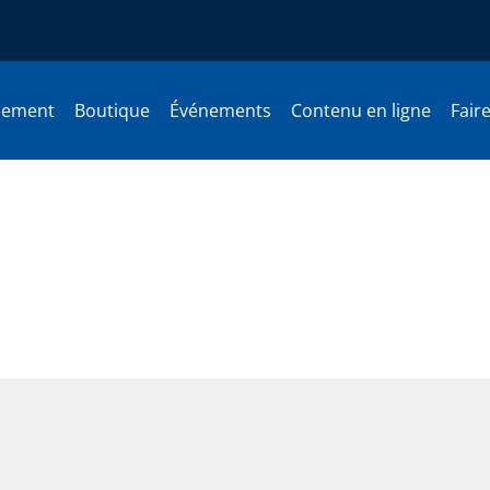
nement
Boutique
Événements
Contenu en ligne
Fair
 Québécois, on le devient