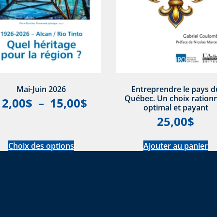
Mai-Juin 2026
Entreprendre le pays d
Québec. Un choix rationn
12,00
$
–
15,00
$
optimal et payant
25,00
$
Choix des options
Ajouter au panier