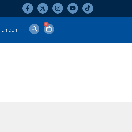
0
e un don