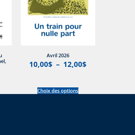
u
Avril 2026
el,
10,00
$
–
12,00
$
Choix des options