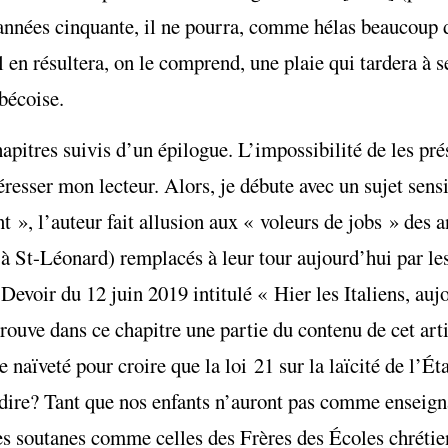
s années cinquante, il ne pourra, comme hélas beaucoup 
en résultera, on le comprend, une plaie qui tardera à se
bécoise.
itres suivis d’un épilogue. L’impossibilité de les pré
éresser mon lecteur. Alors, je débute avec un sujet sens
 », l’auteur fait allusion aux « voleurs de jobs » des 
t à St-Léonard) remplacés à leur tour aujourd’hui par le
 Devoir du 12 juin 2019 intitulé « Hier les Italiens, auj
rouve dans ce chapitre une partie du contenu de cet arti
 naïveté pour croire que la loi 21 sur la laïcité de l’Éta
dire? Tant que nos enfants n’auront pas comme enseig
des soutanes comme celles des Frères des Écoles chrét