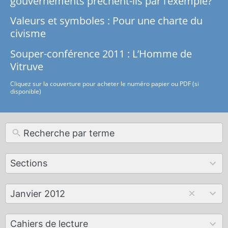
gouvernements prêchent-ils par l’exemple?
Valeurs et symboles : Pour une charte du
civisme
Souper-conférence 2011 : L’Homme de
Vitruve
Cliquez sur la couverture pour acheter le numéro papier ou PDF (si
disponible)
12
Sections
results
available
179
Janvier 2012
results
available
50
Cahiers de lecture