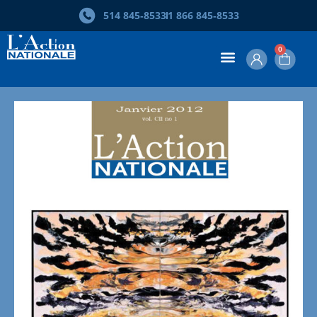
Skip
514 845‑8533
1 866 845‑8533
to
search
results
0