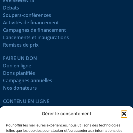
ÉVÉNEMENTS
Débats
Soupers-conférences
Activités de financement
Campagnes de financement
Lancements et inaugurations
Remises de prix
FAIRE UN DON
Don en ligne
Dons planifiés
Campagnes annuelles
Nos donateurs
CONTENU EN LIGNE
Tous les articles
Gérer le consentement
Contenu réservé
Œuvres du mois
Pour offrir les meilleures expériences, nous utilisons des technologies
En vidéo
telles que les cookies pour stocker et/ou accéder aux informations des