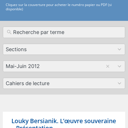
Cliquez sur la couverture pour acheter le numéro papier ou PDF (si
disponible)
12
Sections
results
available
179
Mai-Juin 2012
results
available
50
Cahiers de lecture
results
available
Louky Bersianik. L’œuvre souveraine