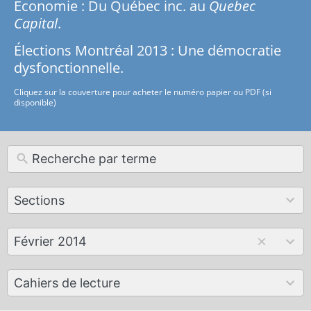
Économie : Du Québec inc. au
Quebec
Capital
.
Élections Montréal 2013 : Une démocratie
dysfonctionnelle.
Cliquez sur la couverture pour acheter le numéro papier ou PDF (si
disponible)
12
Sections
results
available
179
Février 2014
results
available
50
Cahiers de lecture
results
available