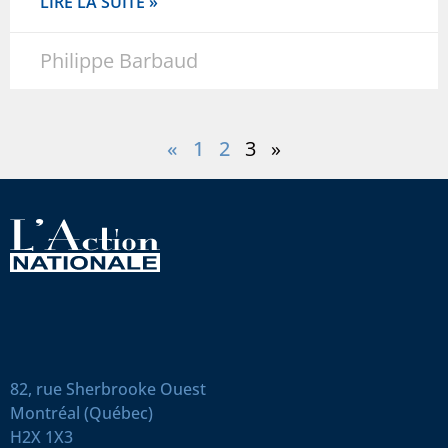
LIRE LA SUITE »
Philippe Barbaud
«
1
2
3
»
82, rue Sherbrooke Ouest
Montréal (Québec)
H2X 1X3