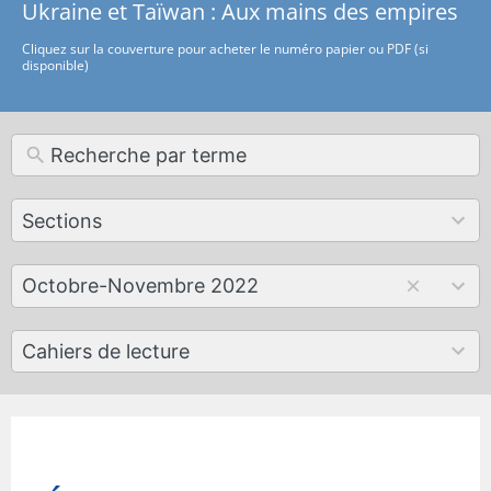
Ukraine et Taïwan : Aux mains des empires
Cliquez sur la couverture pour acheter le numéro papier ou PDF (si
disponible)
12
Sections
results
available
179
Octobre-Novembre 2022
results
available
50
Cahiers de lecture
results
available