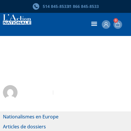
514 845‑8533
1 866 845‑8533
0
Pays-Bas. Histoire et conséquences
des succès récents de l’extrême
droite
Dave Poitras
Mars 2018
Nationalismes en Europe
Articles de dossiers