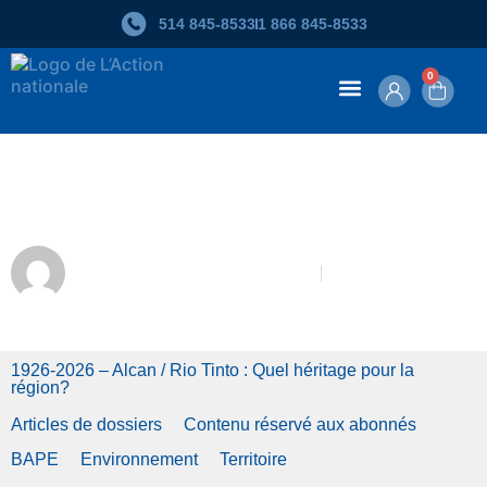
514 845‑8533
1 866 845‑8533
0
Contenu en ligne
Protégeons Pointe Langevin
Comité de la Pointe Langevin
Mai-Juin 2026
1926-2026 – Alcan / Rio Tinto : Quel héritage pour la
région?
Articles de dossiers
Contenu réservé aux abonnés
BAPE
Environnement
Territoire