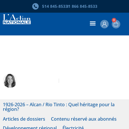
514 845‑8533
1 866 845‑8533
0
Rio Tinto et la rupture du pacte
social québécois
Martine Ouellet
Mai-Juin 2026
1926-2026 – Alcan / Rio Tinto : Quel héritage pour la
région?
Articles de dossiers
Contenu réservé aux abonnés
Développement régional
Électricité