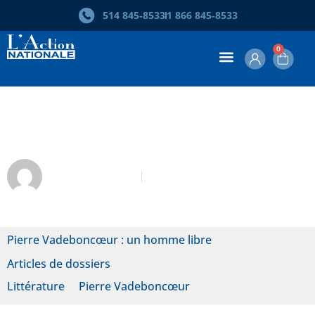
514 845‑8533
1 866 845‑8533
0
Pur essai
François Ricard
Mai-Juin 2010
Pierre Vadeboncœur : un homme libre
Articles de dossiers
Littérature
Pierre Vadeboncœur