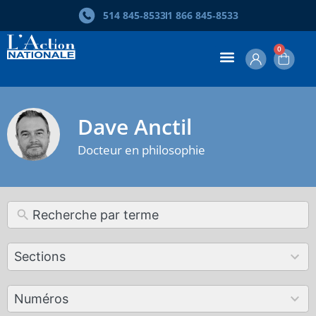
514 845‑8533
1 866 845‑8533
0
Dave Anctil
Docteur en philosophie
12
Sections
results
available
179
Numéros
results