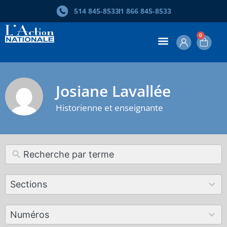
514 845‑8533
1 866 845‑8533
0
Josiane Lavallée
Historienne et enseignante
12
Sections
results
available
179
Numéros
results