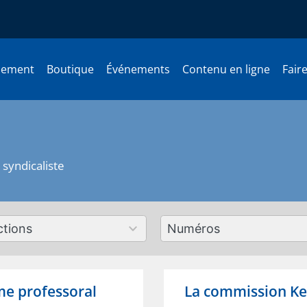
nement
Boutique
Événements
Contenu en ligne
Fair
syndicaliste
179
ts
results
lable
available
me professoral
La commission Ke