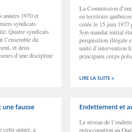
La Commission d’enqu
es années 1970 et
en territoire québéco
miers syndicats
créée le 15 juin 1977
ité. Quatre syndicats
Son mandat initial étai
nt l’ensemble du
perquisition illégale 
ment, et deux
unité d’intervention 
sseurs d’une discipline
principaux corps poli
LIRE LA SUITE »
: une fausse
Endettement et au
Le niveau de l’endett
 cette année, a
préoccupation au Québ