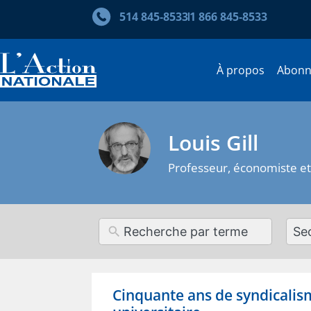
514 845‑8533
1 866 845‑8533
À propos
Abon
Louis Gill
Professeur, économiste et 
12
resul
avai
Cinquante ans de syndicalis