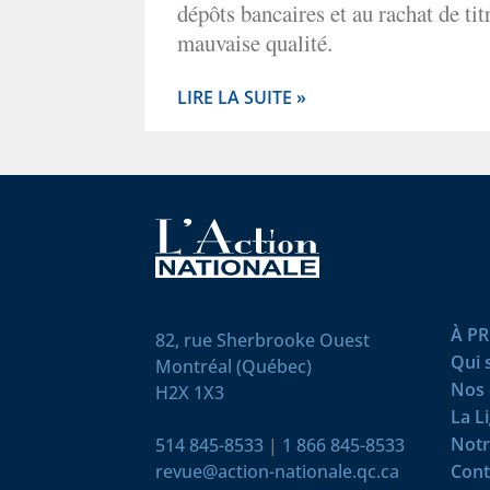
dépôts bancaires et au rachat de tit
mauvaise qualité.
LIRE LA SUITE »
À P
82, rue Sherbrooke Ouest
Qui
Montréal (Québec)
Nos 
H2X 1X3
La L
Notr
514 845-8533
|
1 866 845-8533
revue@action-nationale.qc.ca
Cont