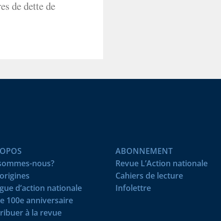
res de dette de
ROPOS
ABONNEMENT
 sommes-nous?
Revue L’Action nationale
origines
Cahiers de lecture
igue d’action nationale
Infolettre
e 100e anniversaire
ribuer à la revue