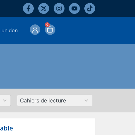
0
e un don
50
results
available
able