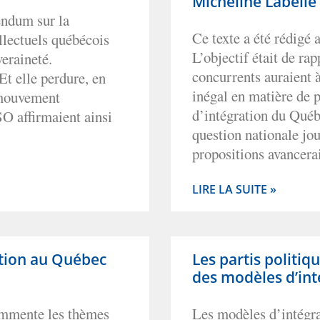
Micheline Labelle
endum sur la
Ce texte a été rédigé 
ellectuels québécois
L’objectif était de rap
eraineté.
concurrents auraient à
 Et elle perdure, en
inégal en matière de 
e mouvement
d’intégration du Québ
O affirmaient ainsi
question nationale jou
propositions avancerai
LIRE LA SUITE »
ation au Québec
Les partis politiqu
des modèles d’in
ommente les thèmes
Les modèles d’intégra