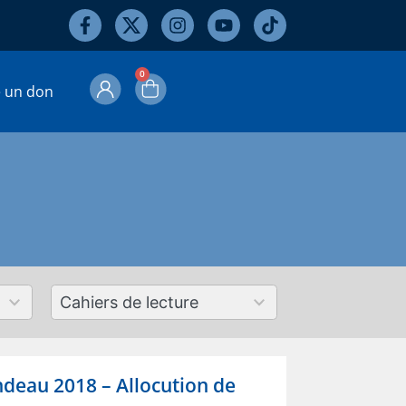
0
e un don
50
results
available
deau 2018 – Allocution de