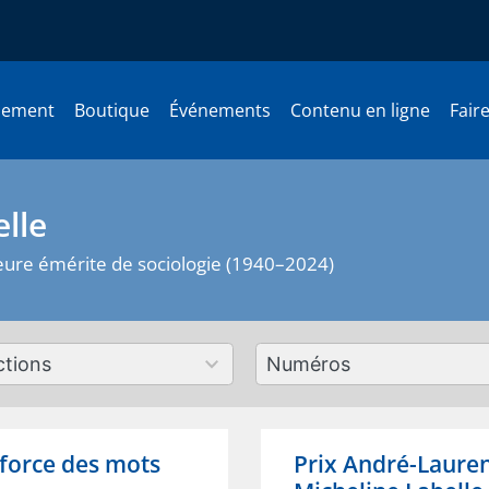
nement
Boutique
Événements
Contenu en ligne
Fair
lle
eure émérite de sociologie (1940–2024)
179
ts
results
lable
available
a force des mots
Prix André-Lauren