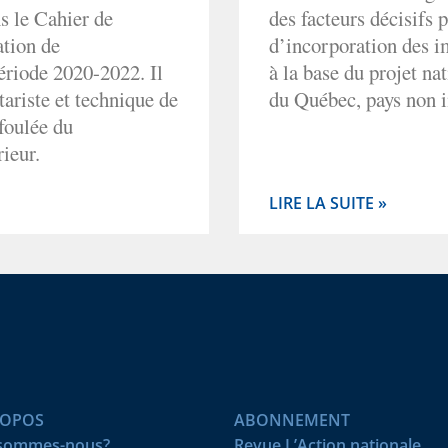
s le Cahier de
des facteurs décisifs
ation de
d’incorporation des i
ériode 2020-2022. Il
à la base du projet na
tariste et technique de
du Québec, pays non i
 foulée du
ieur.
LIRE LA SUITE »
ROPOS
ABONNEMENT
 sommes-nous?
Revue L’Action nationale