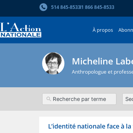
514 845‑8533
1 866 845‑8533
À propos
Abon
Micheline Labe
Anthropologue et profess
12
resul
avai
L’identité nationale face à l