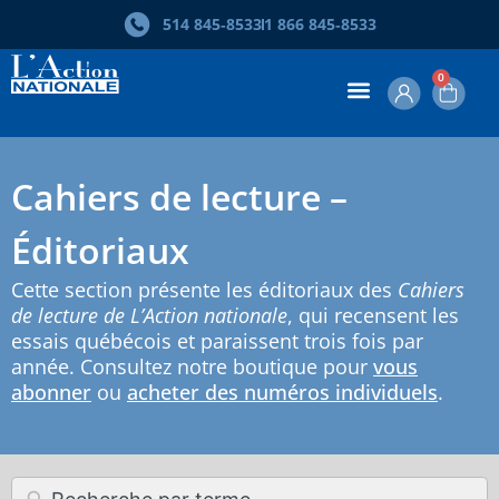
Skip
514 845‑8533
1 866 845‑8533
to
search
results
0
Cahiers de lecture –
Éditoriaux
Cette section présente les éditoriaux des
Cahiers
de lecture de L’Action nationale
, qui recensent les
essais québécois et paraissent trois fois par
année. Consultez notre boutique pour
vous
abonner
ou
acheter des numéros individuels
.