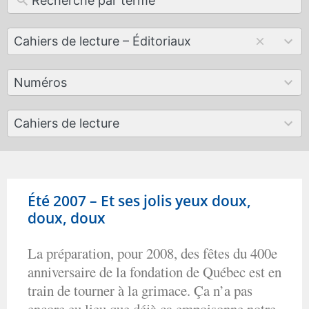
12
Cahiers de lecture – Éditoriaux
results
available
179
Numéros
results
available
50
Cahiers de lecture
results
available
Été 2007 – Et ses jolis yeux doux,
doux, doux
La préparation, pour 2008, des fêtes du 400e
anniversaire de la fondation de Québec est en
train de tourner à la grimace. Ça n’a pas
encore eu lieu que déjà ça empoisonne notre