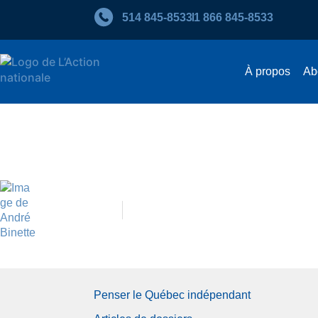
514 845‑8533
1 866 845‑8533
À propos
Ab
Penser le Québec indépendan
André Binette
Décembre 2024
Penser le Québec indépendant