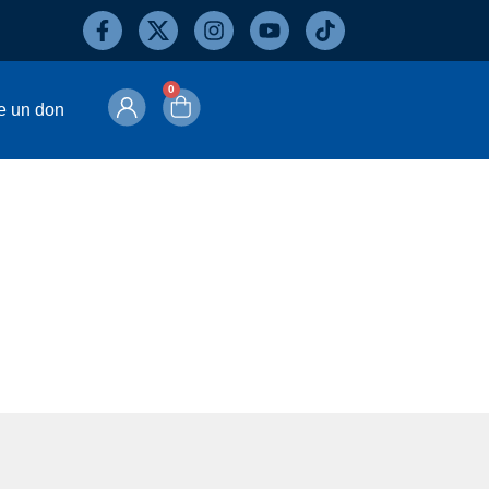
0
e un don
tones