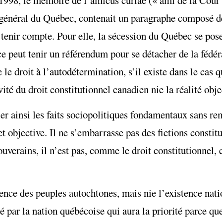
998, le mémoire de l’amicus curiae (« ami de la Cour »
 général du Québec, contenait un paragraphe composé de
tenir compte. Pour elle, la sécession du Québec se pos
e peut tenir un référendum pour se détacher de la fédér
e droit à l’autodétermination, s’il existe dans le cas q
ité du droit constitutionnel canadien nie la réalité obje
ier ainsi les faits sociopolitiques fondamentaux sans re
 et objective. Il ne s’embarrasse pas des fictions consti
ouverains, il n’est pas, comme le droit constitutionnel, c
stence des peuples autochtones, mais nie l’existence na
éé par la nation québécoise qui aura la priorité parce que