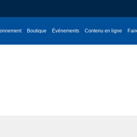
onnement
Boutique
Événements
Contenu en ligne
Fair
t IV – Les droits des Autoch