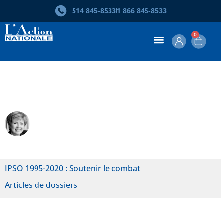
514 845‑8533
1 866 845‑8533
0
Qui a tué l’intellectuel québécois?
Anne Legaré
Juin 2020
IPSO 1995-2020 : Soutenir le combat
Articles de dossiers