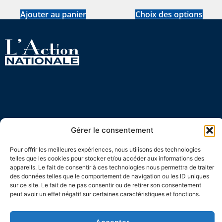
Ajouter au panier
Choix des options
82, rue Sherbrooke Ouest
Gérer le consentement
Montréal (Québec)
H2X 1X3
Pour offrir les meilleures expériences, nous utilisons des technologies
telles que les cookies pour stocker et/ou accéder aux informations des
appareils. Le fait de consentir à ces technologies nous permettra de traiter
514 845-8533
|
1 866 845-8533
des données telles que le comportement de navigation ou les ID uniques
revue@action-nationale.qc.ca
sur ce site. Le fait de ne pas consentir ou de retirer son consentement
peut avoir un effet négatif sur certaines caractéristiques et fonctions.
À PROPOS