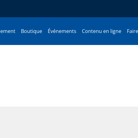
nement
Boutique
Événements
Contenu en ligne
Fair
nt-Jean : Le gras-dur des gra