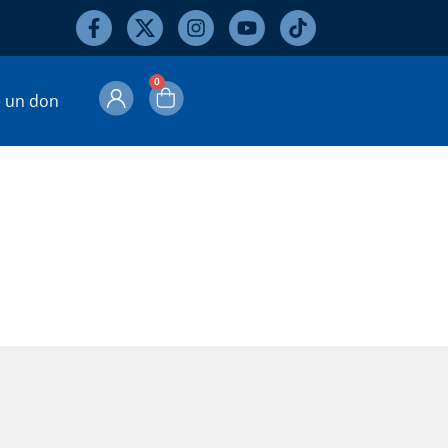
0
e un don
s-durs