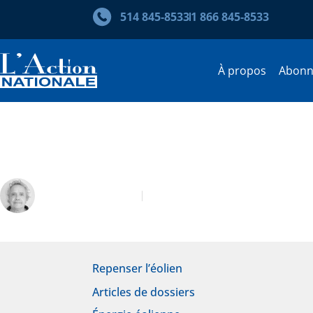
514 845‑8533
1 866 845‑8533
À propos
Abon
Rio Tinto au Saguenay-lac-Sai
Germain Dallaire
Mai-Juin 2025
Repenser l’éolien
Articles de dossiers