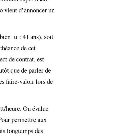
to vient d’annoncer un
ien lu : 41 ans), soit
chéance de cet
ct de contrat, est
utôt que de parler de
s faire-valoir lors de
att/heure. On évalue
Pour permettre aux
uis longtemps des