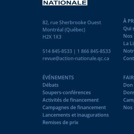
À P
82, rue Sherbrooke Ouest
Qui
Montréal (Québec)
Nos 
H2X 1X3
La L
Notr
514 845-8533
|
1 866 845-8533
revue@action-nationale.qc.ca
Cont
ÉVÉNEMENTS
FAI
Débats
Don 
Soupers-conférences
Dons
Activités de financement
Camp
Campagnes de financement
Nos 
Lancements et inaugurations
Remises de prix