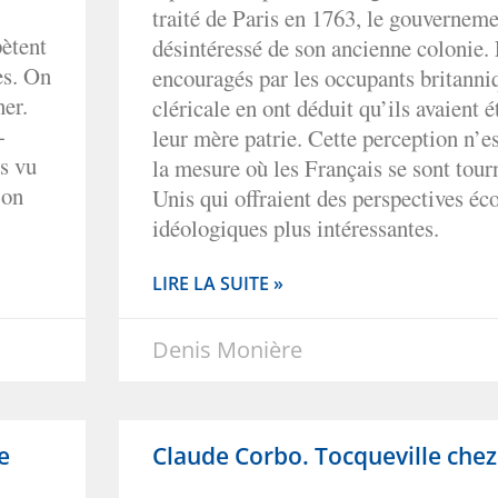
traité de Paris en 1763, le gouverneme
pètent
désintéressé de son ancienne colonie.
es. On
encouragés par les occupants britanniq
er.
cléricale en ont déduit qu’ils avaient 
-
leur mère patrie. Cette perception n’e
s vu
la mesure où les Français se sont tourn
 on
Unis qui offraient des perspectives é
idéologiques plus intéressantes.
LIRE LA SUITE »
Denis Monière
e
Claude Corbo. Tocqueville chez