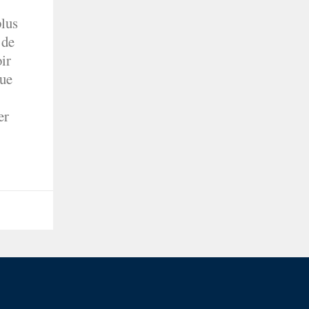
plus
 de
ir
que
er