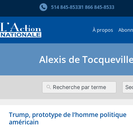
514 845‑8533
1 866 845‑8533
À propos
Abon
Alexis de Tocquevill
12
resul
avai
Trump, prototype de l’homme politique
américain