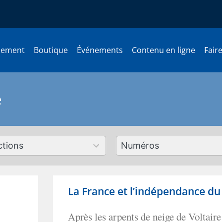
nement
Boutique
Événements
Contenu en ligne
Fair
e
179
ts
results
lable
available
La France et l’indépendance d
Après les arpents de neige de Voltaire 