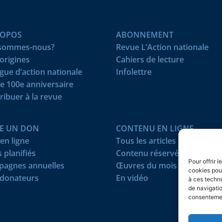
ROPOS
ABONNEMENT
 sommes-nous?
Revue L’Action nationale
origines
Cahiers de lecture
igue d’action nationale
Infolettre
e 100e anniversaire
ribuer à la revue
RE UN DON
CONTENU EN LIGNE
en ligne
Tous les articles
 planifiés
Contenu réservé
Pour offrir 
agnes annuelles
Œuvres du mois
cookies pour
donateurs
En vidéo
à ces techn
de navigatio
consentement