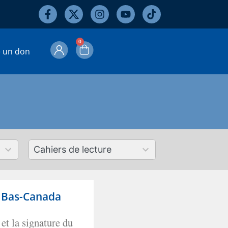
0
e un don
50
results
available
u Bas-Canada
et la signature du