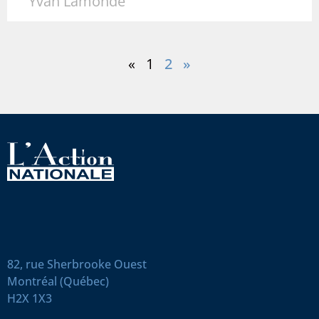
Yvan Lamonde
«
1
2
»
82, rue Sherbrooke Ouest
Montréal (Québec)
H2X 1X3