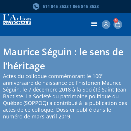
514 845‑8533
1 866 845‑8533
0
Maurice Séguin : le sens de
l’héritage
e
Actes du colloque commémorant le 100
anniversaire de naissance de l’historien Maurice
Séguin, le 7 décembre 2018 à la Société Saint-Jean-
Baptiste. La Société du patrimoine politique du
Québec (SOPPOQ) a contribué à la publication des
actes de ce colloque. Dossier publié dans le
numéro de
mars-avril 2019
.