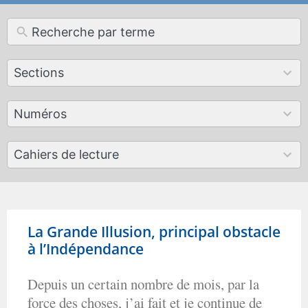
12
Sections
results
available
179
Numéros
results
available
50
Cahiers de lecture
results
available
La Grande Illusion, principal obstacle
à l’Indépendance
Depuis un certain nombre de mois, par la
force des choses, j’ai fait et je continue de