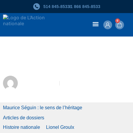
514 845‑8533
1 866 845‑8533
0
Contenu en ligne
Qu’est-ce que la Grande Histoire
selon Maurice Séguin?
Bruno Deshaies
Mars-Avril 2019
Maurice Séguin : le sens de l’héritage
Articles de dossiers
Histoire nationale
Lionel Groulx