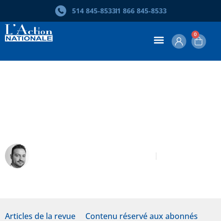
514 845‑8533
1 866 845‑8533
0
Extrait de « Libre en Amérique : Le
Québec à l’aube d’un monde
nouveau »
Simon-Pierre Savard-Tremblay
Septembre 2025
Articles de la revue
Contenu réservé aux abonnés