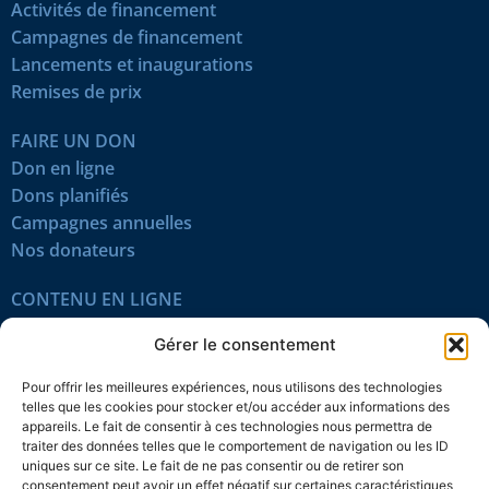
Activités de financement
Campagnes de financement
Lancements et inaugurations
Remises de prix
FAIRE UN DON
Don en ligne
Dons planifiés
Campagnes annuelles
Nos donateurs
CONTENU EN LIGNE
Tous les articles
Gérer le consentement
Contenu réservé
Œuvres du mois
Pour offrir les meilleures expériences, nous utilisons des technologies
En vidéo
telles que les cookies pour stocker et/ou accéder aux informations des
appareils. Le fait de consentir à ces technologies nous permettra de
traiter des données telles que le comportement de navigation ou les ID
SUIVEZ-NOUS
uniques sur ce site. Le fait de ne pas consentir ou de retirer son
consentement peut avoir un effet négatif sur certaines caractéristiques