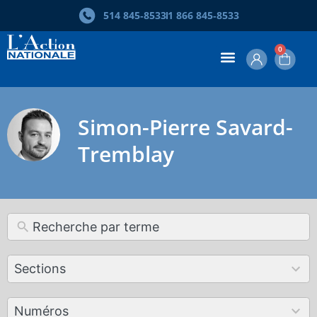
514 845‑8533
1 866 845‑8533
0
Simon-Pierre Savard-
Tremblay
12
Sections
results
available
179
Numéros