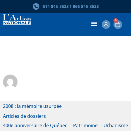
514 845‑8533
1 866 845‑8533
0
La fresque BMO à Québec : la
dégradation du patrimoine
Marcel Junius
Novembre-Décembre 2008
2008 : la mémoire usurpée
Articles de dossiers
400e anniversaire de Québec
Patrimoine
Urbanisme