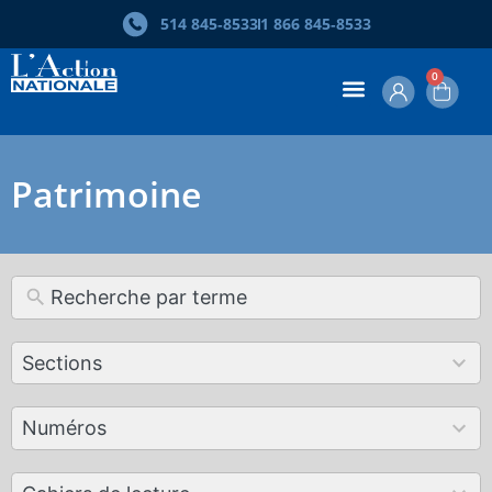
514 845‑8533
1 866 845‑8533
0
Patrimoine
12
Sections
results
available
179
Numéros
results
available
50