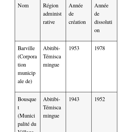
Nom
Région
Année
Année
administ
de
de
rative
création
dissoluti
on
Barville
Abitibi-
1953
1978
(Corpora
Témisca
tion
mingue
municip
ale de)
Bousque
Abitibi-
1943
1952
t
Témisca
(Munici
mingue
palité du
Village