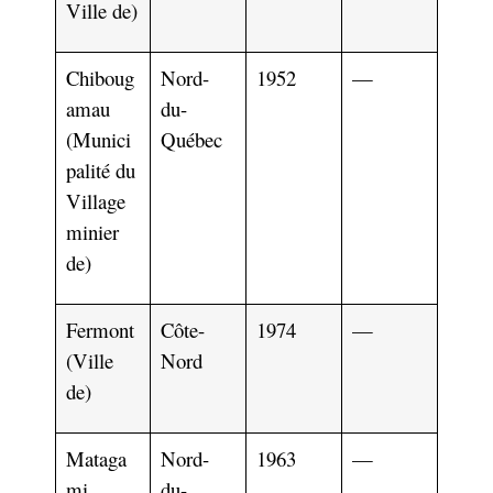
Ville de)
Chiboug
Nord-
1952
—
amau
du-
(Munici
Québec
palité du
Village
minier
de)
Fermont
Côte-
1974
—
(Ville
Nord
de)
Mataga
Nord-
1963
—
mi
du-