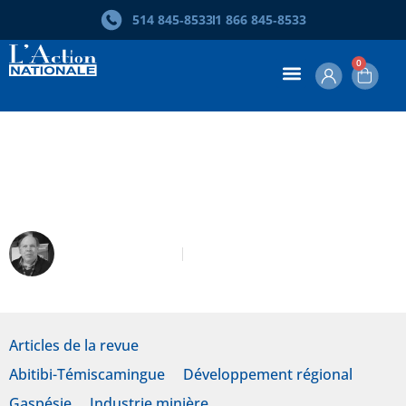
514 845‑8533
1 866 845‑8533
0
Les municipalités minières créées en
vertu d’une législation particulière
Richard Leclerc
Novembre 2024
Articles de la revue
Abitibi-Témiscamingue
Développement régional
Gaspésie
Industrie minière