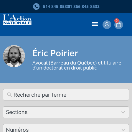
514 845‑8533
1 866 845‑8533
0
Éric Poirier
Avocat (Barreau du Québec) et titulaire
d’un doctorat en droit public
12
Sections
results
available
179
Numéros