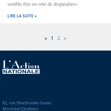
semble être en voie de disparaître»
LIRE LA SUITE »
«
1
2
»
82, rue Sherbrooke Ouest
Montréal (Québec)