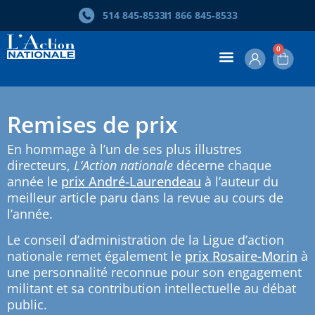
514 845‑8533
1 866 845‑8533
0
Remises de prix
En hommage à l’un de ses plus illustres
directeurs,
L’Action nationale
décerne chaque
année le
prix André-Laurendeau
à l’auteur du
meilleur article paru dans la revue au cours de
l’année.
Le conseil d’administration de la Ligue d’action
nationale remet également le
prix Rosaire-Morin
à
une personnalité reconnue pour son engagement
militant et sa contribution intellectuelle au débat
public.