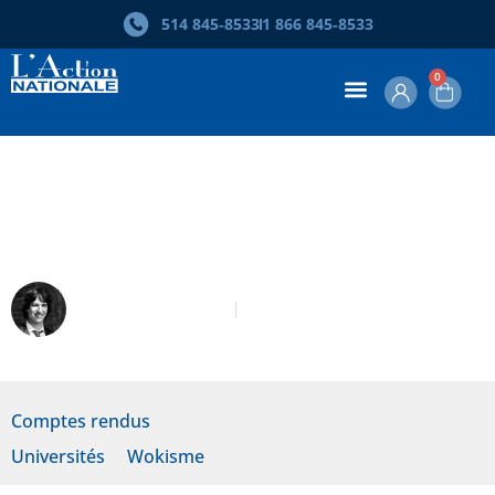
514 845‑8533
1 866 845‑8533
0
Francis Dupuis-Déri. Panique à
l’université
Philippe Lorange
Octobre-Novembre 2022
Comptes rendus
Universités
Wokisme