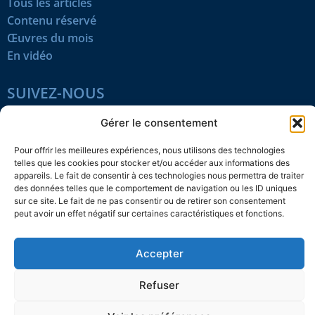
Tous les articles
Contenu réservé
Œuvres du mois
En vidéo
SUIVEZ-NOUS
Gérer le consentement
Pour offrir les meilleures expériences, nous utilisons des technologies
telles que les cookies pour stocker et/ou accéder aux informations des
appareils. Le fait de consentir à ces technologies nous permettra de traiter
Confidentialité
Témoins
Mentions légales
Plan du site
des données telles que le comportement de navigation ou les ID uniques
sur ce site. Le fait de ne pas consentir ou de retirer son consentement
peut avoir un effet négatif sur certaines caractéristiques et fonctions.
© 2026 L’Action nationale
Accepter
Refuser