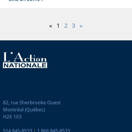
«
1
2
3
»
82, rue Sherbrooke Ouest
Montréal (Québec)
H2X 1X3
514 845-8533
|
1 866 845-8533