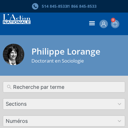
514 845‑8533
1 866 845‑8533
0
Philippe Lorange
Doctorant en Sociologie
12
Sections
results
available
179
Numéros
results