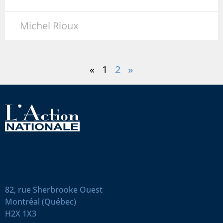
Michel Rioux
«
1
2
»
82, rue Sherbrooke Ouest
Montréal (Québec)
H2X 1X3