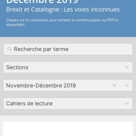
Brexit et Catalogne : Les voies inconnues
Cliquez sur la couverture pour acheter le numéro papier ou PDF (si
disponible)
12
Sections
results
available
179
Novembre-Décembre 2019
results
available
50
Cahiers de lecture
results
available