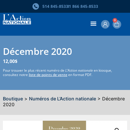
514 845‑8533
1 866 845‑8533
0
Décembre 2020
12,00
$
Pour trouver le plus récent numéro de
L’Action nationale
en kiosque,
consultez notre
liste de points de vente
en format PDF.
Boutique
>
Numéros de L’Action nationale
> Décembre
2020