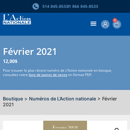
514 845‑8533
1 866 845‑8533
0
Février 2021
12,00
$
Pour trouver le plus récent numéro de
L’Action nationale
en kiosque,
consultez notre
liste de points de vente
en format PDF.
Boutique
>
Numéros de L’Action nationale
> Février
2021