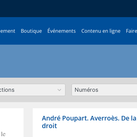
nement
Boutique
Événements
Contenu en ligne
Fair
179
ts
results
lable
available
André Poupart. Averroès. De la
droit
 le