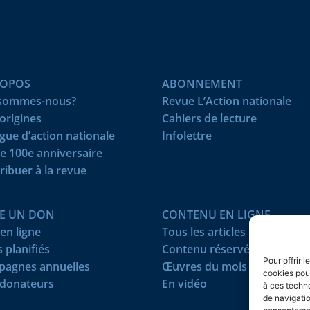
ROPOS
ABONNEMENT
 sommes-nous?
Revue L’Action nationale
origines
Cahiers de lecture
igue d’action nationale
Infolettre
e 100e anniversaire
ribuer à la revue
RE UN DON
CONTENU EN LIGNE
en ligne
Tous les articles
 planifiés
Contenu réservé
Pour offrir 
agnes annuelles
Œuvres du mois
cookies pour
donateurs
En vidéo
à ces techn
de navigatio