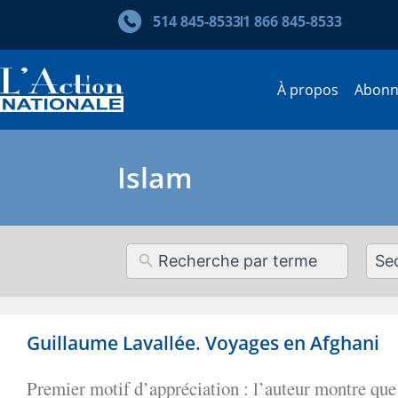
514 845‑8533
1 866 845‑8533
À propos
Abon
Islam
12
resul
avai
Guillaume Lavallée. Voyages en Afghani
Premier motif d’appréciation : l’auteur montre que