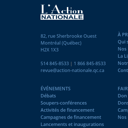
À P
82, rue Sherbrooke Ouest
Qui
Montréal (Québec)
Nos 
H2X 1X3
La L
Notr
514 845-8533
|
1 866 845-8533
revue@action-nationale.qc.ca
Cont
ÉVÉNEMENTS
FAI
Débats
Don 
Soupers-conférences
Dons
Activités de financement
Camp
Campagnes de financement
Nos 
Lancements et inaugurations