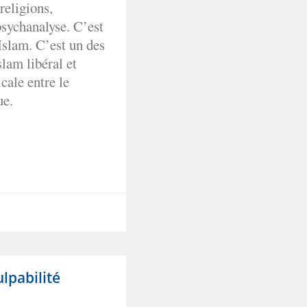
religions,
 psychanalyse. C’est
Islam. C’est un des
lam libéral et
cale entre le
ue.
ulpabilité