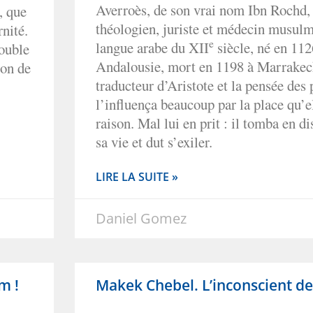
Averroès, de son vrai nom Ibn Rochd, 
, que
théologien, juriste et médecin musul
nité.
e
langue arabe du XII
siècle, né en 11
double
Andalousie, mort en 1198 à Marrakech
ion de
traducteur d’Aristote et la pensée des
l’influença beaucoup par la place qu’ell
raison. Mal lui en prit : il tomba en di
sa vie et dut s’exiler.
LIRE LA SUITE »
Daniel Gomez
m !
Makek Chebel. L’inconscient de 