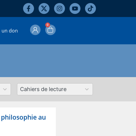
0
e un don
50
results
available
 philosophie au