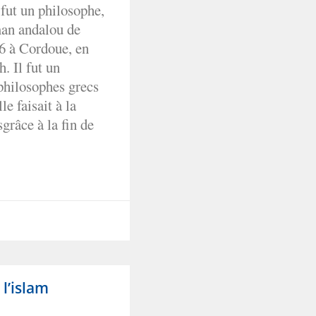
fut un philosophe,
man andalou de
26 à Cordoue, en
. Il fut un
 philosophes grecs
e faisait à la
sgrâce à la fin de
l’islam